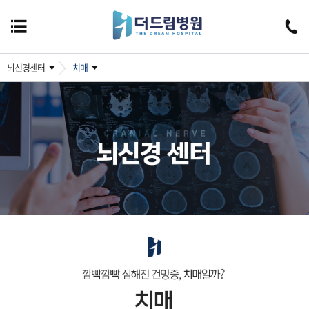
뇌신경센터
치매