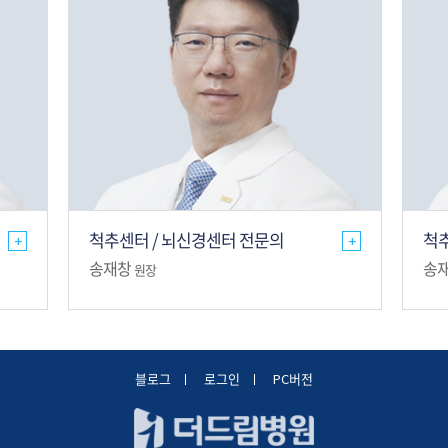
척추센터 / 뇌신경센터 전문의
척추
+
+
송재창
송
원장
블로그
로그인
PC버전