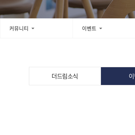
치료후기
커뮤니티
이벤트
스피드예약
블로그
더드림소식
이
간편상담
상단으로 스크롤