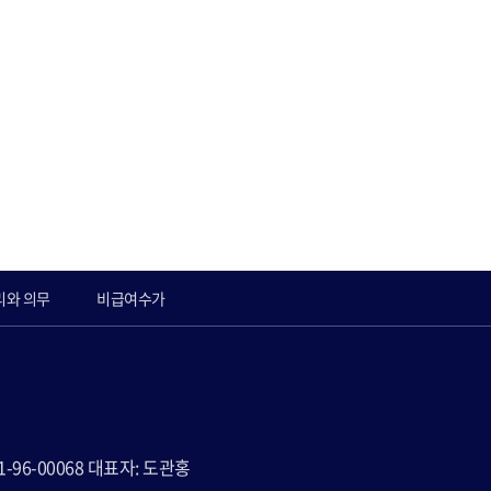
리와 의무
비급여수가
81-96-00068 대표자: 도관홍