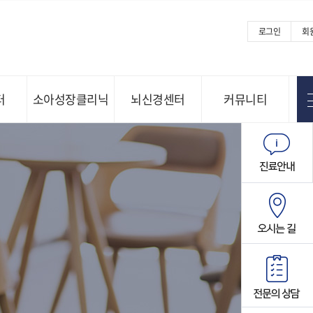
로그인
회
터
소아성장클리닉
뇌신경센터
커뮤니티
Menu open