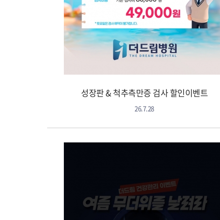
성장판 & 척추측만증 검사 할인이벤트
26.7.28