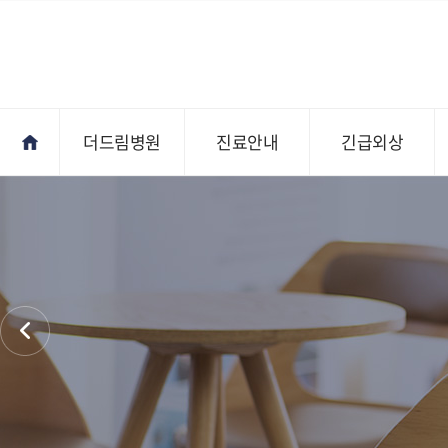
더드림병원
진료안내
긴급외상
진료안내
오시는길
전문의상담