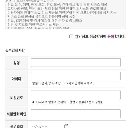
경 시 반드시 사전동의를 구합니다.
5. 비밀번호
- 진료 접수, 예약, 예약 조회, 진료 회신, 건강 정보 발송 등의 서비스 제공
- 회원이 부여받은 계정과 일치되는 회원임을 확인하고 회원의 정보 및 권익 보호를 위
- 고지사항 전달, 민원, 불만 처리 등을 위한 원활한 의사소통 경로의 확보
해 회원 자신이 선정하여 비밀로 관리하는 문자, 숫자 또는 특수문자의 조합을 의미합
- 이용자에게 원활한 의료 정보 제공을 위한 온라인 및 오프라인에서의 공지 기능
니다.
- 서비스 품질 향상을 목적으로 전화예약 상담 녹취
6. 개인 정보
- 진료, 입원 예정 및 검사 일정에 대한 문자 알림 서비스
- 당해 정보에 포함되어 있는 성명, 생년월일(외국인 등록번호), 주소, 연락처 등의 사
- 진단 및 치료를 위한 진료서비스 제공
항에 의하여 특정 개인을 식별할 수 있는 정보(당해 정보만으로는 특정 개인을 인식할
- 진료비 청구, 수납, 환급 등 원무 서비스 제공
수 없더라도 다른 정보와 용이하게 결합하여 식별할 수 있는 것을 포함한다)를 말합니
- 교육, 연구, 진료 서비스에 필요한 자료
다.
개인정보 취급방침에
동의
합니다.
- 외부 수탁검사를 위한 정보 제공
7. 해지
- 병원 이용안내, 새로운 서비스, 행사 정보 안내
- 이용자가 서비스 개통 후 이용계약을 해약하는 것을 말합니다.
- 병원 관리 및 평가 자료
- 의료법, 형법 등 관계 법령에 의거한 정보 제공
필수입력 사항
제3조 (약관의 게시 및 변경)
1. 병원은 본 약관의 내용과 상호, 병원 소재지, 전자우편, 주소 등을 이용자가 알 수 있
2. 수집하는 개인정보의 항목 및 방법
도록 더드림병원 온라인채널(홈페이지/모바일 웹, 앱)에 게시합니다.
병원은 회원가입 시 서비스 이용을 위한 최소한의 개인 정보만을 수집합니다. 병원의
2. 병원은 불가피한 사정이 있는 경우 관계법령을 위배하지 않는 범위에서 본 약관을
성명
서비스를 제공하기 위한 목적으로 개인 정보를 수집·이용하고 있습니다.
개정할 수 있습니다.
[진료정보]
3. 병원은 약관을 개정할 경우에는 전항과 같은 방법으로 공지 또는 통보함으로써 효력
- 수집항목 : 성명, 생년월일(외국인 등록번호), 주소, 연락처, 진료기록 등
을 발생합니다.
[홈페이지 회원가입 시 수집항목]
4. 이 약관에서 정하지 아니한 사항과 이 약관의 해석에 관하여는 관계법령 또는 상관
아이디
- 수집항목 : 성명, 아이디, 비밀번호, 생년월일(외국인 등록번호), 성별, 주소, 연락처
례에 따릅니다.
영문 소문자, 숫자 조합 6~12자로 입력해 주세요.
(전화번호, 휴대폰 번호), 이메일
- 서비스 이용 과정이나 서비스 제공 업무 처리 과정에서 다음과 같은 정보들이 자동으
제4조 (서비스의 내용 및 변경)
로 생성되어 수집될 수 있습니다.(서비스 이용 기록, 접속 로그, 쿠키, 접속 IP 정보)
1. 병원은 다음의 서비스를 제공합니다.
[개인 정보 수집 방법]
비밀번호
1) 병원의 의료진 및 진료 일정 안내
- 병원은 고객이 진료예약 신청, 개인 정보 변경 등 서면 양식, 병원에서 운영하는 홈페
2) 병원 또는 연결 사이트를 통해 제공되는 각종 예약 서비스
4~12자리의 영문과 숫자의 조합만 가능 (대소문자 구별)
이지 회원가입, 전화, 팩스, 상담 게시판, 이메일, 이벤트 응모를 통해 개인 정보를 수집
3) 병원 또는 연결 사이트를 통해 제공하는 건강 상담 서비스
합니다.
4) 병원에서 제공하는 건강 정보
비밀번호 확인
5) 병원에서 제공하는 의료 정보 통합검색서비스
3. 개인정보의 이용 및 보유 기간
6) 기타 병원이 정하는 서비스
병원은 개인 정보 수집 및 이용목적이 달성된 후에는 예외 없이 해당 정보를 지체 없이
2. 병원은 불가피한 사정이 있는 경우 제공하는 서비스의 내용을 변경할 수 있으며, 이
파기합니다.
경우 변경된 서비스의 내용 및 제공 일자를 명시하여 그 제공 일자 이전 7일 부터 공지
생년월일