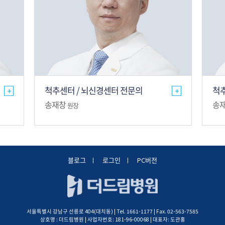
척추센터 / 뇌신경센터 전문의
척추
+
+
송재창
송
원장
블로그
로그인
PC버전
서울특별시 강남구 선릉로 404(대치동) | Tel. 1661-1177 | Fax. 02-563-7585
상호명 : 더드림병원 | 사업자번호: 181-96-00068 | 대표자: 도관홍