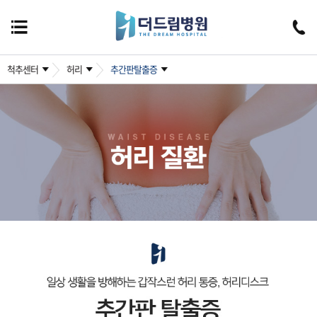
척추센터
허리
추간판탈출증