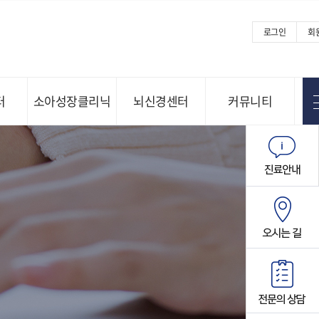
로그인
회
터
소아성장클리닉
뇌신경센터
커뮤니티
Menu open