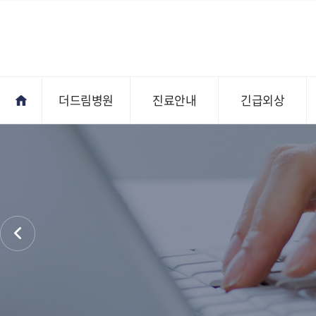
더드림병원
진료안내
긴급외상
진료안내
오시는길
전문의상담