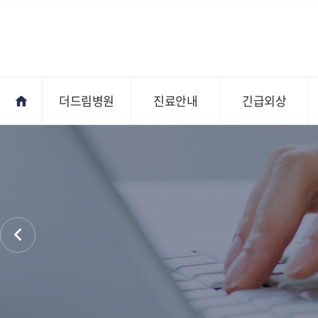
더드림병원
진료안내
긴급외상
진료안내
오시는길
전문의상담