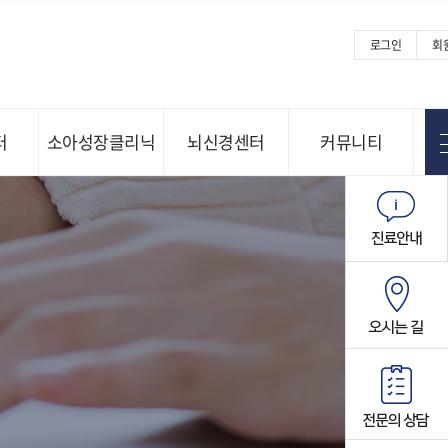
로그인
회
터
소아성장클리닉
뇌신경센터
커뮤니티
Menu open