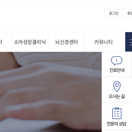
로그인
회
터
소아성장클리닉
뇌신경센터
커뮤니티
Menu open