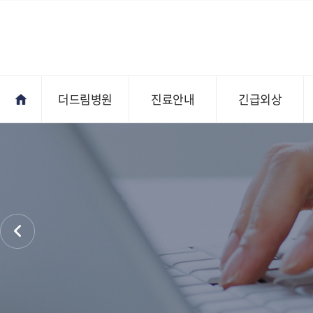
더드림병원
진료안내
긴급외상
진료안내
오시는길
전문의상담