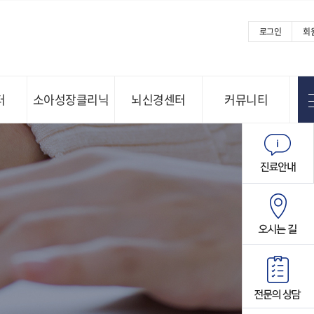
로그인
회
터
소아성장클리닉
뇌신경센터
커뮤니티
Menu open