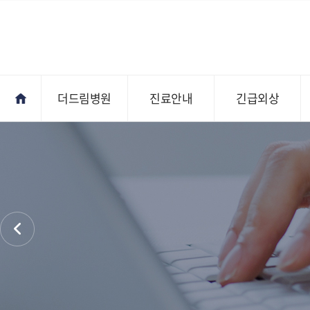
더드림병원
진료안내
긴급외상
진료안내
오시는길
전문의상담