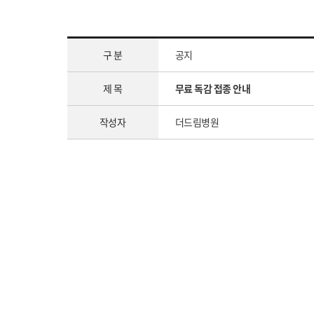
구 분
공지
제 목
무료 독감 접종 안내
작성자
더드림병원