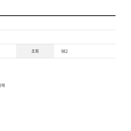
조회
982
위해