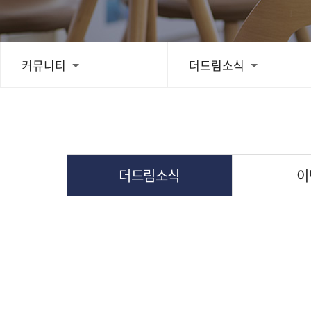
치료후기
커뮤니티
더드림소식
스피드예약
블로그
더드림소식
이
간편상담
상단으로 스크롤