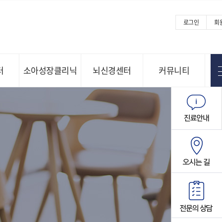
로그인
회
터
소아성장클리닉
뇌신경센터
커뮤니티
Menu open