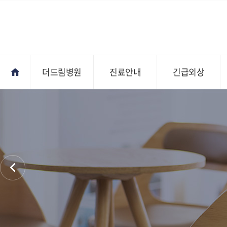
더드림병원
진료안내
긴급외상
진료안내
오시는길
전문의상담