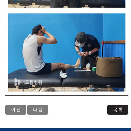
이 전
다 음
목 록