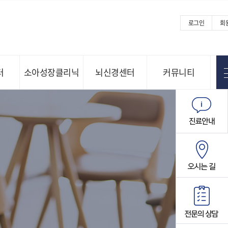
로그인
회
터
소아성장클리닉
뇌신경센터
커뮤니티
Menu open