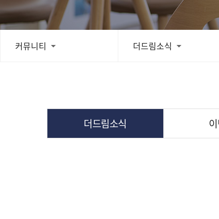
치료후기
커뮤니티
더드림소식
스피드예약
블로그
더드림소식
이
간편상담
상단으로 스크롤