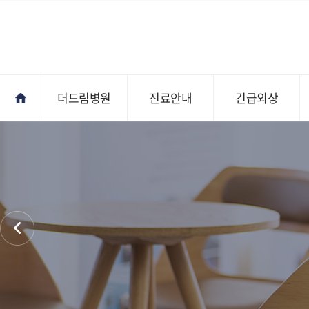
더드림병원
진료안내
긴급외상
진료안내
오시는길
전문의상담