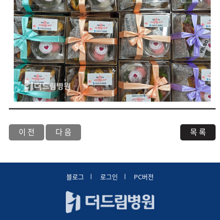
이 전
다 음
목 록
블로그
로그인
PC버전