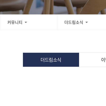
치료후기
커뮤니티
더드림소식
스피드예약
블로그
더드림소식
이
간편상담
상단으로 스크롤