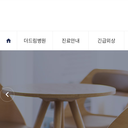
더드림병원
진료안내
긴급외상
진료안내
오시는길
전문의상담