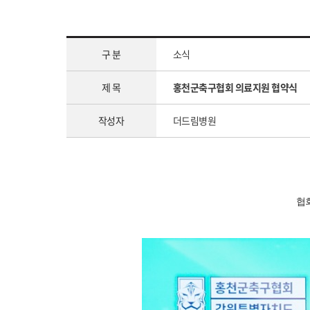
구 분
소식
제 목
홍천군축구협회 의료지원 협약식
작성자
더드림병원
협