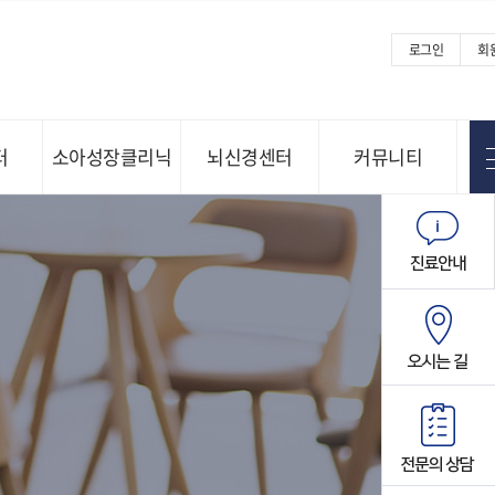
로그인
회
터
소아성장클리닉
뇌신경센터
커뮤니티
Menu open