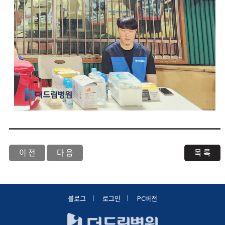
이 전
다 음
목 록
블로그
로그인
PC버전