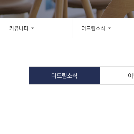
치료후기
커뮤니티
더드림소식
스피드예약
블로그
더드림소식
이
간편상담
상단으로 스크롤