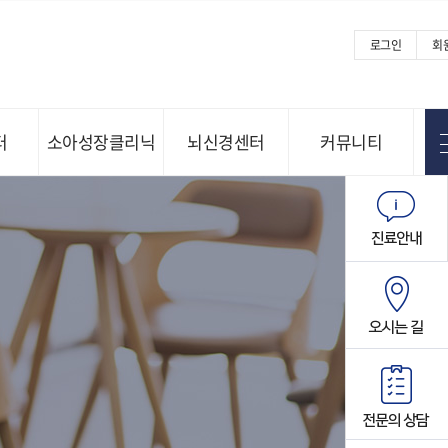
로그인
회
터
소아성장클리닉
뇌신경센터
커뮤니티
Menu open