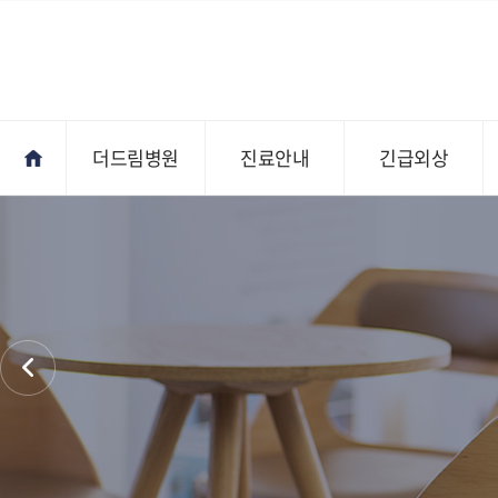
더드림병원
진료안내
긴급외상
진료안내
오시는길
전문의상담