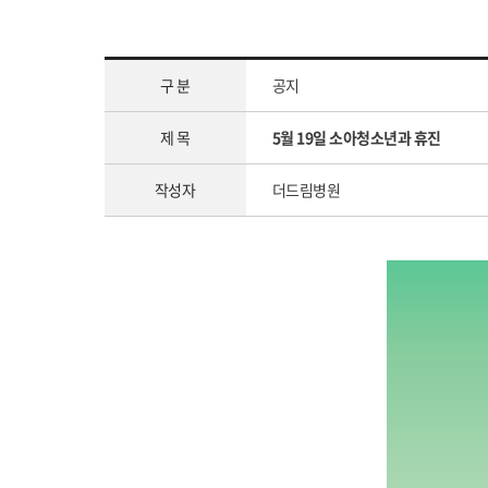
구 분
공지
제 목
5월 19일 소아청소년과 휴진
작성자
더드림병원