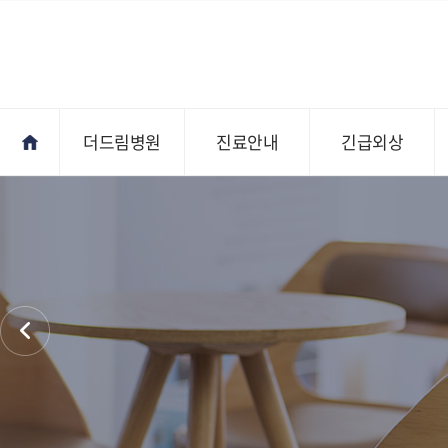
더드림병원
진료안내
긴급외상
진료안내
오시는길
전문의상담