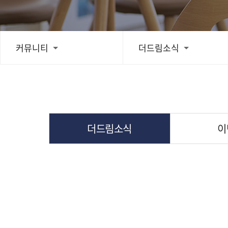
치료후기
커뮤니티
더드림소식
스피드예약
블로그
더드림소식
이
간편상담
상단으로 스크롤