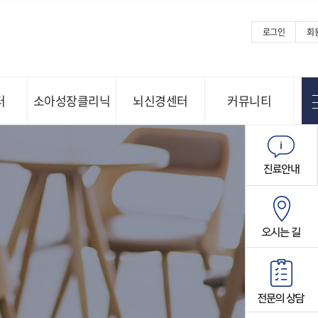
로그인
회
터
소아성장클리닉
뇌신경센터
커뮤니티
Menu open