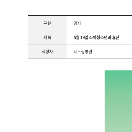
구 분
공지
제 목
5월 19일 소아청소년과 휴진
작성자
더드림병원