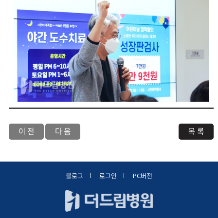
이 전
다 음
목 록
블로그
로그인
PC버전