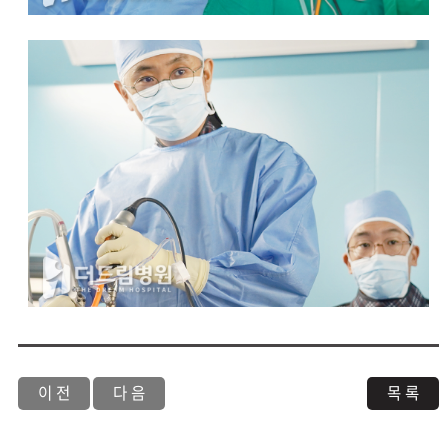
이 전
다 음
목 록