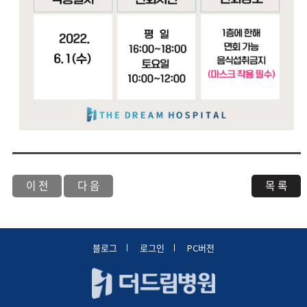
이 전
다 음
목 록
블로그
로그인
PC버전