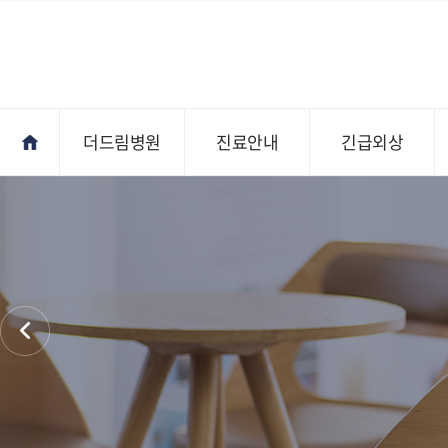
더드림병원
진료안내
긴급외상
진료안내
오시는길
전문의상담