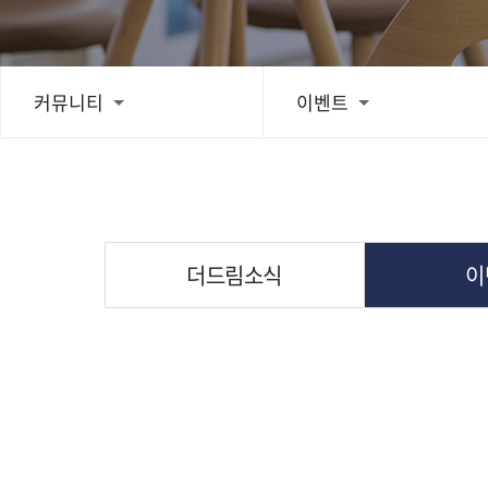
치료후기
커뮤니티
이벤트
스피드예약
블로그
더드림소식
이
간편상담
상단으로 스크롤