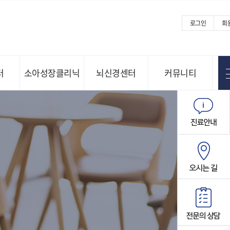
로그인
회
터
소아성장클리닉
뇌신경센터
커뮤니티
Menu open